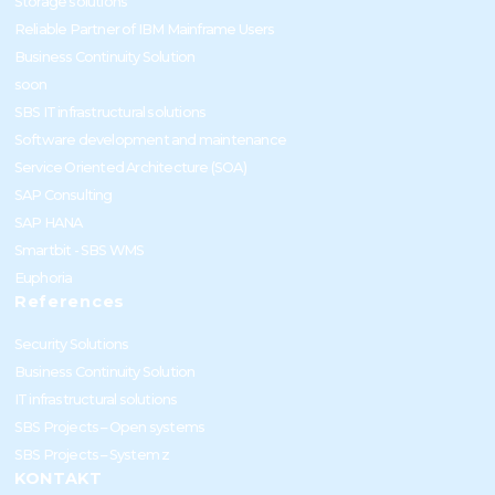
Storage solutions
Reliable Partner of IBM Mainframe Users
Business Continuity Solution
soon
SBS IT infrastructural solutions
Software development and maintenance
Service Oriented Architecture (SOA)
SAP Consulting
SAP HANA
Smartbit - SBS WMS
Euphoria
References
Security Solutions
Business Continuity Solution
IT infrastructural solutions
SBS Projects – Open systems
SBS Projects – System z
KONTAKT