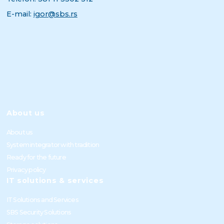
E-mail:
igor@sbs.rs
About us
About us
System integrator with tradition
Ready for the future
Privacy policy
IT solutions & services
IT Solutions and Services
SBS Security Solutions